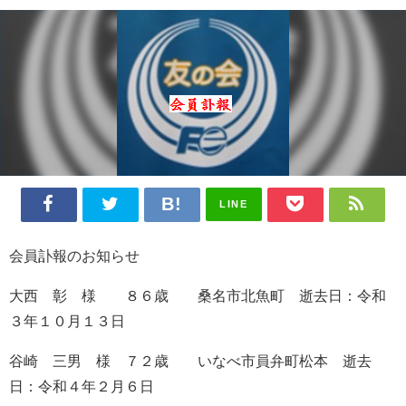
LINE
会員訃報のお知らせ
大西 彰 様 ８６歳 桑名市北魚町 逝去日：令和
３年１０月１３日
谷崎 三男 様 ７２歳 いなべ市員弁町松本 逝去
日：令和４年２月６日