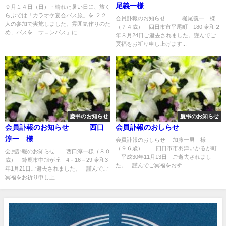
尾義一様
９月１４日（日）・晴れた暑い日に、旅く
らぶでは「カラオケ宴会バス旅」を ２２
会員訃報のお知らせ 樋尾義一 様
人の参加で実施しました。雰囲気作りのた
（７４歳） 四日市市平尾町 180 令和２
め、バスを「サロンバス」に...
年８月24日ご逝去されました。謹んでご
冥福をお祈り申し上げます...
慶弔のお知らせ
慶弔のお知らせ
会員訃報のお知らせ 西口
会員訃報のおしらせ
淳一 様
会員訃報のおしらせ 加藤一男 様
（９６歳） 四日市市羽津いかるが町
会員訃報のお知らせ 西口淳一様（８０
平成30年11月13日 ご逝去されまし
歳） 鈴鹿市中旭が丘 4－16－29 令和3
た。 謹んでご冥福をお祈...
年1月21日ご逝去されました。 謹んでご
冥福をお祈り申し上...