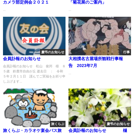
カメラ部定例会２０２１
「菊花展のご案内」
...
...
慶弔のお知らせ
行事
会員訃報のお知らせ
大相撲名古屋場所観戦行事報
告 2023年7月
会員訃報のお知らせ 松山 俊邦 様 ８
５歳 鈴鹿市自由が丘 逝去日 ： 令和
...
５年２月１１日 謹んでご冥福をお祈り申
し上げます...
旅くらぶ
慶弔のお知らせ
旅くらぶ・カラオケ宴会バス旅
会員訃報のお知らせ 樋