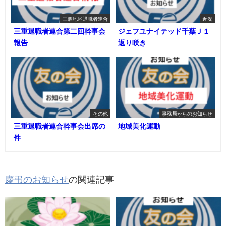
三泗地区退職者連合
近況
三重退職者連合第二回幹事会
ジェフユナイテッド千葉Ｊ１
報告
返り咲き
その他
事務局からのお知らせ
三重退職者連合幹事会出席の
地域美化運動
件
慶弔のお知らせ
の関連記事