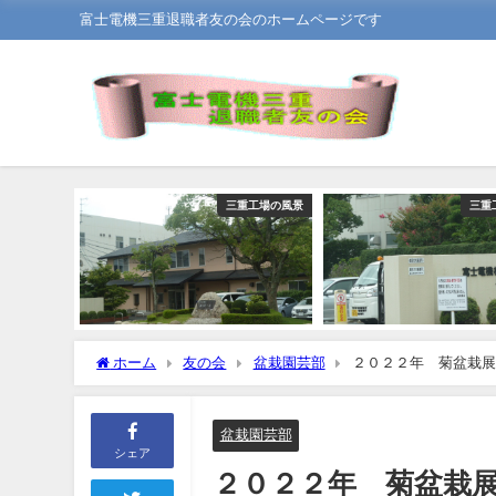
富士電機三重退職者友の会のホームページです
三重工場の風景
三重
ホーム
友の会
盆栽園芸部
２０２２年 菊盆栽展
盆栽園芸部
シェア
２０２２年 菊盆栽