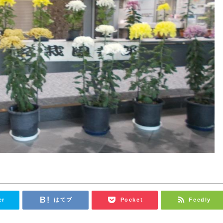
er
はてブ
Pocket
Feedly