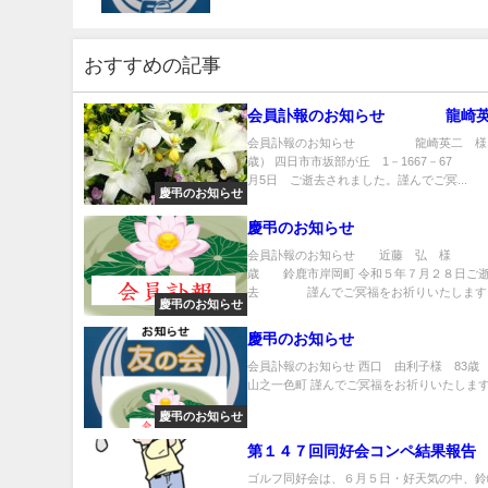
おすすめの記事
会員訃報のお知らせ 龍崎英
会員訃報のお知らせ 龍崎英二 様
歳） 四日市市坂部が丘 1－1667－67 
月5日 ご逝去されました。謹んでご冥...
慶弔のお知らせ
慶弔のお知らせ
会員訃報のお知らせ 近藤 弘 様 
歳 鈴鹿市岸岡町 令和５年７月２８日ご
去 謹んでご冥福をお祈りいたします。 
慶弔のお知らせ
慶弔のお知らせ
会員訃報のお知らせ 西口 由利子様 83歳
山之一色町 謹んでご冥福をお祈りいたします .
慶弔のお知らせ
第１４７回同好会コンペ結果報告
ゴルフ同好会は、６月５日・好天気の中、鈴峰