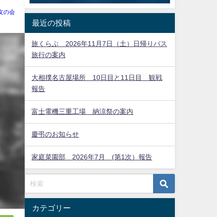
友の会
最近の投稿
旅くらぶ 2026年11月7日（土）日帰りバス
旅行の案内
大相撲名古屋場所 10日目と11日目 観戦
報告
富士電機三重工場 納涼祭の案内
慶弔のお知らせ
家庭菜園部 2026年7月 (第1次）報告
カテゴリー