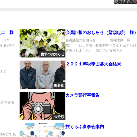
二 様
会員訃報のおしらせ（鷲頭忠則 様
（８２
会員訃報のお知らせ 鷲頭忠則 様 （
令和2年4
歳） 四日市市小杉町1807－2 令和元年7月1
逝去されました。 謹んでご冥福をお...
慶弔のお知らせ
２０２１年秋季囲碁大会結果
８７
...
逝
...
囲碁部
カメラ部行事報告
 四日市市
...
..
未分類
旅くらぶ食事会案内
GCで 第
...