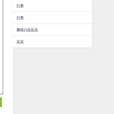
行事
行事
趣味の会近況
近況