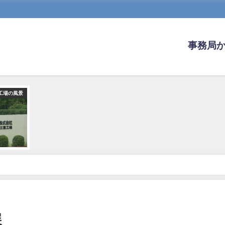
事務局
工場の風景
展