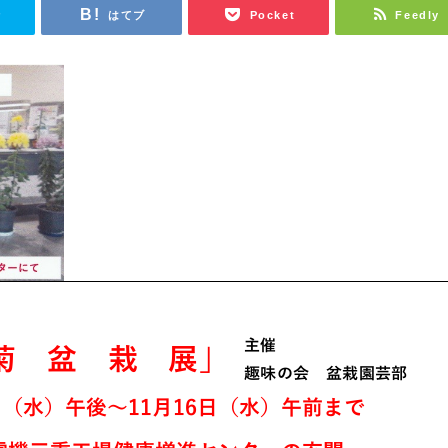
r
はてブ
Pocket
Feedly