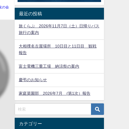
友の会
最近の投稿
旅くらぶ 2026年11月7日（土）日帰りバス
旅行の案内
大相撲名古屋場所 10日目と11日目 観戦
報告
富士電機三重工場 納涼祭の案内
慶弔のお知らせ
家庭菜園部 2026年7月 (第1次）報告
カテゴリー