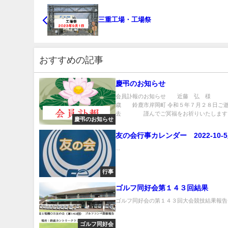
三重工場・工場祭
おすすめの記事
慶弔のお知らせ
会員訃報のお知らせ 近藤 弘 様 
歳 鈴鹿市岸岡町 令和５年７月２８日ご
去 謹んでご冥福をお祈りいたします。 
慶弔のお知らせ
友の会行事カレンダー 2022-10-
...
行事
ゴルフ同好会第１４３回結果
ゴルフ同好会の第１４３回大会競技結果報告..
ゴルフ同好会