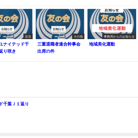
近況
その他
事務局からのお知らせ
ユナイテッド千
三重退職者連合幹事会
地域美化運動
返り咲き
出席の件
ド千葉Ｊ１返り