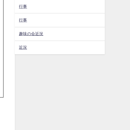
行事
行事
趣味の会近況
近況