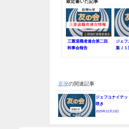
最近書いた記事
三泗地区退職者連合
三重退職者連合第二回
ジェフ
幹事会報告
葉Ｊ１
近況
の関連記事
ジェフユナイテッ
咲き
2025年12月13日