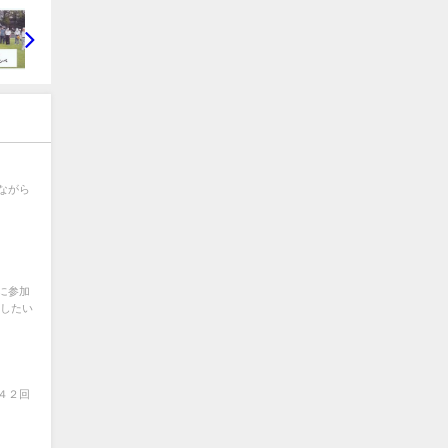
ながら
に参加
力したい
４２回