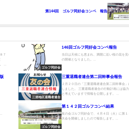
第144回 ゴルフ同好会コンペ 報告
146回ゴルフ同好会コンペ報告
８７
当日は天候にも恵まれ、満開に近い桜の花を見
逝
の開催となりました。...
...
ゴルフ同好会
5版
三重退職者連合第二回幹事会報告
２月２０日の「三重退職者連合第二回幹事会」
しました。 三重退職者連合の行動計画には協
と考えていますで情報を公開します。 ...
三泗地区退職者連合
第１４２回ゴルフコンペ結果
.
友の会ゴルフ同好会で、４月４日（火）に第１
大会を開催しましたので報告します。...
ゴルフ同好会