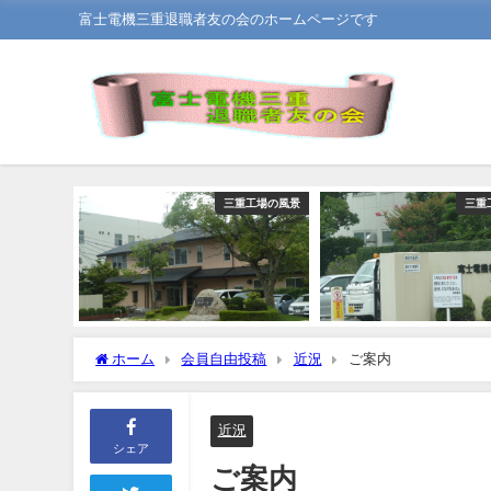
富士電機三重退職者友の会のホームページです
三重工場の風景
三重
ホーム
会員自由投稿
近況
ご案内
近況
シェア
ご案内