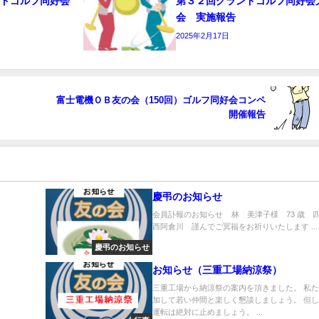
ンドゴルフ同好会
第３２回グランドゴルフ同好会
会 実施報告
2025年2月17日
富士電機ＯＢ友の会（150回）ゴルフ同好会コンペ
開催報告
慶弔のお知らせ
会員訃報のお知らせ 林 美津子様 73 歳 
西阿倉川 謹んでご冥福をお祈りいたします ...
慶弔のお知らせ
お知らせ（三重工場納涼祭）
三重工場から納涼祭の案内を頂きました。 私
加して若い仲間と楽しく懇談しましょう。 但
運転は絶対に止めましょう。 ...