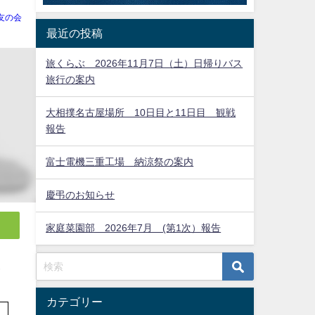
友の会
最近の投稿
旅くらぶ 2026年11月7日（土）日帰りバス
旅行の案内
大相撲名古屋場所 10日目と11日目 観戦
報告
富士電機三重工場 納涼祭の案内
慶弔のお知らせ
家庭菜園部 2026年7月 (第1次）報告
全
カテゴリー