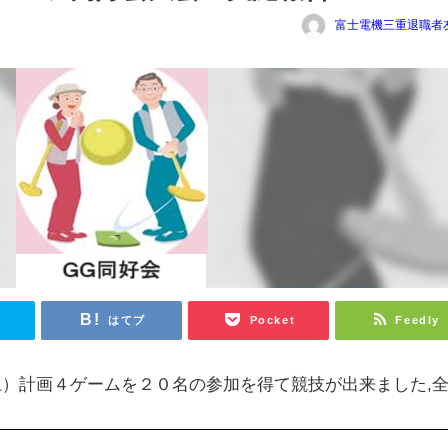
富士電機三重退職者
r
はてブ
Pocket
Feedly
）計画４ゲームを２０名の参加を得て競技が出来ました,
。