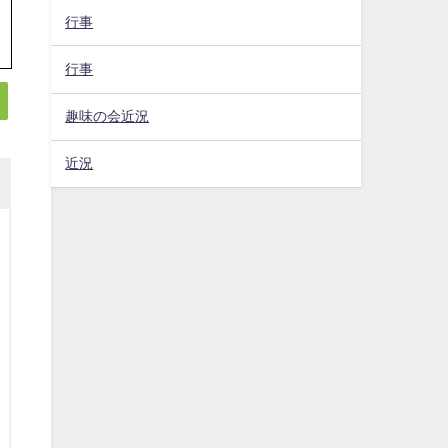
行事
行事
趣味の会近況
近況