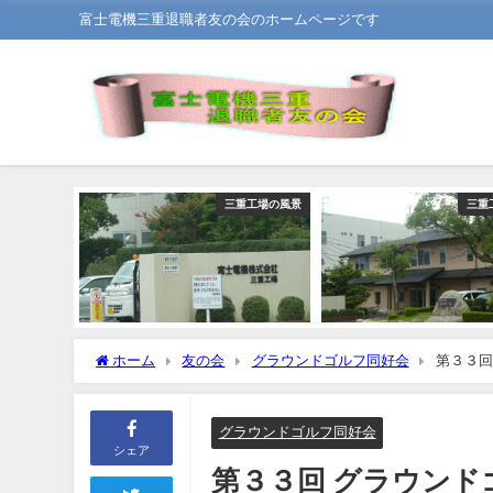
富士電機三重退職者友の会のホームページです
三重工場の風景
三重
ホーム
友の会
グラウンドゴルフ同好会
第３３回
グラウンドゴルフ同好会
シェア
第３３回 グラウンド