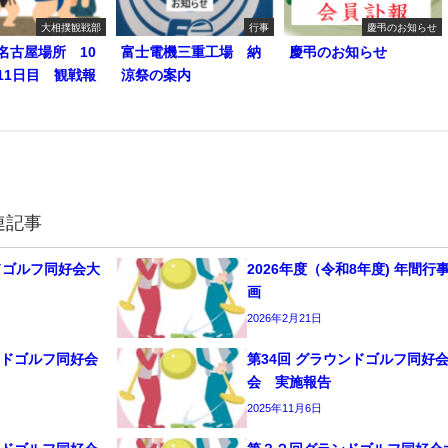
大相撲観戦部
行事
慶弔のお知らせ
名古屋場所 10
富士電機三重工場 納
慶弔のお知らせ
11日目 観戦報
涼祭の案内
連記事
ドゴルフ同好会大
2026年度（令和8年度) 年間行
画
2026年2月21日
ンドゴルフ同好会
第34回 グラウンドゴルフ同好
会 実施報告
2025年11月6日