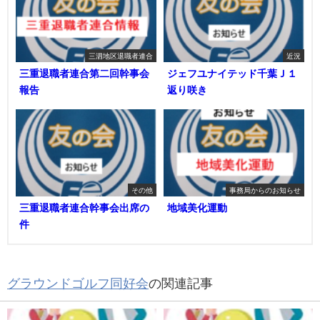
三泗地区退職者連合
近況
三重退職者連合第二回幹事会
ジェフユナイテッド千葉Ｊ１
報告
返り咲き
その他
事務局からのお知らせ
三重退職者連合幹事会出席の
地域美化運動
件
グラウンドゴルフ同好会
の関連記事