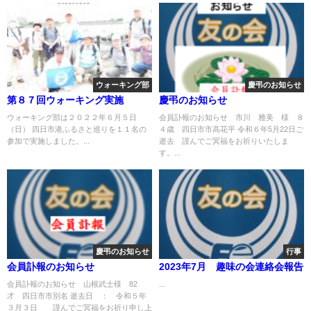
ウォーキング部
慶弔のお知らせ
第８７回ウォーキング実施
慶弔のお知らせ
ウォーキング部は２０２２年６月５日
会員訃報のお知らせ 市川 雅美 様 ８
（日） 四日市港ふるさと巡りを１１名の
４歳 四日市市高花平 令和６年5月22日ご
参加で実施しました。...
逝去 謹んでご冥福をお祈りいたしま
す。...
慶弔のお知らせ
行事
会員訃報のお知らせ
2023年7月 趣味の会連絡会報告
会員訃報のお知らせ 山根武士様 82
...
才 四日市市別名 逝去日 ： 令和５年
３月３日 謹んでご冥福をお祈り申し上