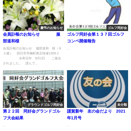
慶弔のお知らせ
ゴルフ同好会
会員訃報のお知らせ 服
ゴルフ同好会第１３７回ゴルフ
部道和様
コンペ開催報告
会員訃報のお知らせ 服部道和 様（８
...
３歳） 四日市市楠町南五味塚1309-1
令和元年 8月2日 ご逝去
されました。 謹んで...
グラウンドゴルフ同好会
未分類
第２２回 同好会グランドゴル
謹賀新年 友の会だより 2021
フ大会結果
年1月号
...
...